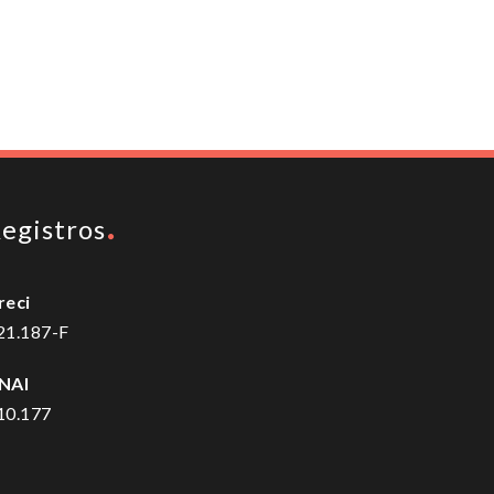
egistros
reci
21.187-F
NAI
10.177