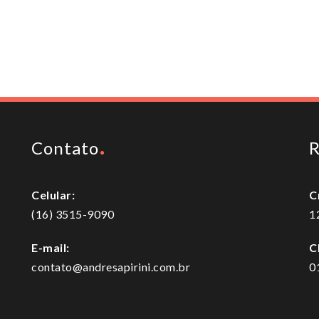
Contato
R
Celular:
C
(16) 3515-9090
1
E-mail:
C
contato@andresapirini.com.br
0