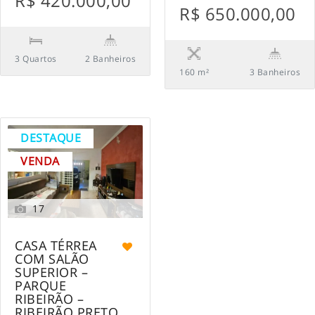
R$ 420.000,00
R$ 650.000,00
3 Quartos
2 Banheiros
160 m²
3 Banheiros
DESTAQUE
VENDA
17
CASA TÉRREA
COM SALÃO
SUPERIOR –
PARQUE
RIBEIRÃO –
RIBEIRÃO PRETO