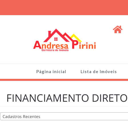
Skip
to
content
ANDRESA PIRINI
Venda de Imóveis, terrenos e lotes
Página inicial
Lista de Imóveis
FINANCIAMENTO DIRETO 
Cadastros Recentes