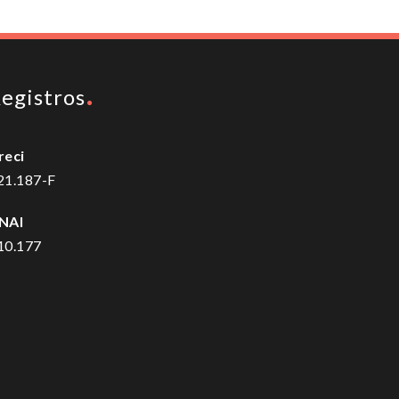
egistros
reci
21.187-F
NAI
10.177