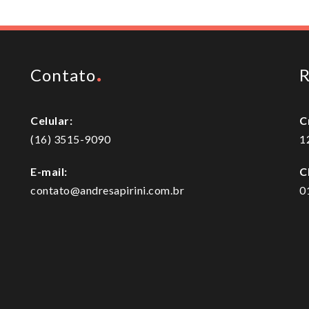
Contato
R
Celular:
C
(16) 3515-9090
1
E-mail:
C
contato@andresapirini.com.br
0