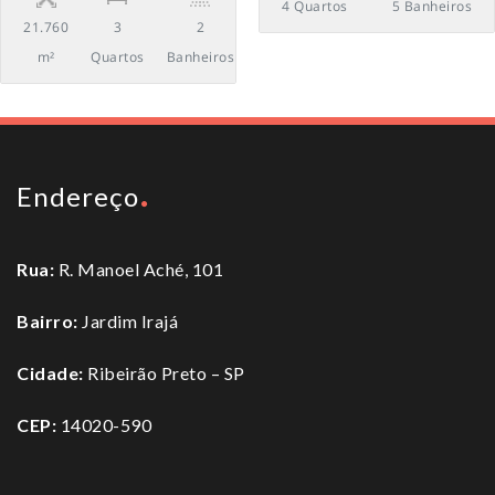
4 Quartos
5 Banheiros
21.760
3
2
m²
Quartos
Banheiros
Endereço
Rua:
R. Manoel Aché, 101
Bairro:
Jardim Irajá
Cidade:
Ribeirão Preto – SP
CEP:
14020-590