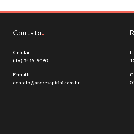
Contato
R
Celular:
C
(16) 3515-9090
1
E-mail:
C
contato@andresapirini.com.br
0