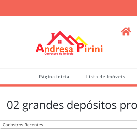
Skip
to
content
ANDRESA PIRINI
Venda de Imóveis, terrenos e lotes
Página inicial
Lista de Imóveis
02 grandes depósitos pro
Cadastros Recentes