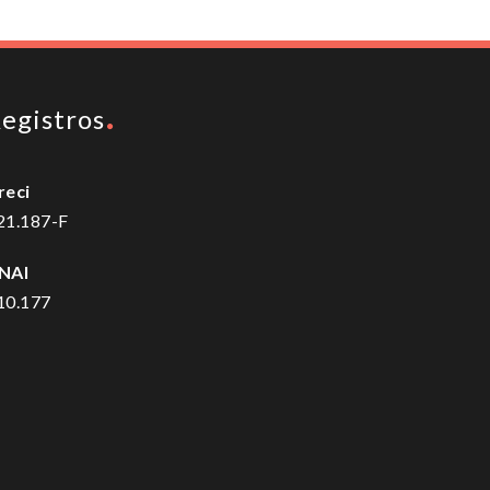
egistros
reci
21.187-F
NAI
10.177