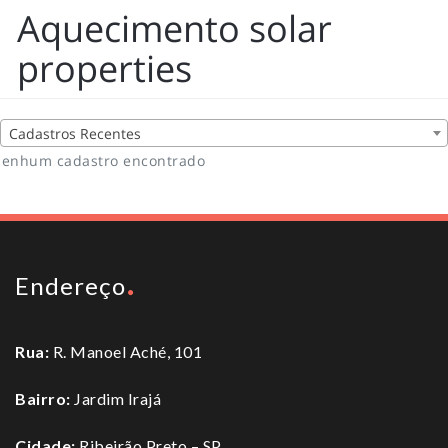
Aquecimento solar
properties
Cadastros Recentes
enhum cadastro encontrado
Endereço
Rua:
R. Manoel Aché, 101
Bairro:
Jardim Irajá
Cidade:
Ribeirão Preto – SP