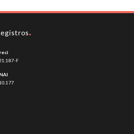
egistros
reci
21.187-F
NAI
10.177