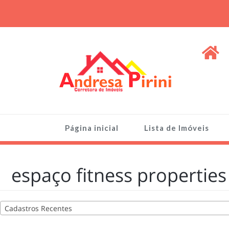
Skip
to
content
ANDRESA PIRINI
Venda de Imóveis, terrenos e lotes
Página inicial
Lista de Imóveis
espaço fitness properties
Cadastros Recentes