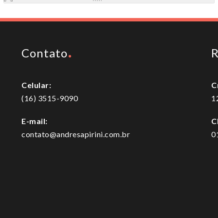
Contato
R
Celular:
C
(16) 3515-9090
1
E-mail:
C
contato@andresapirini.com.br
0