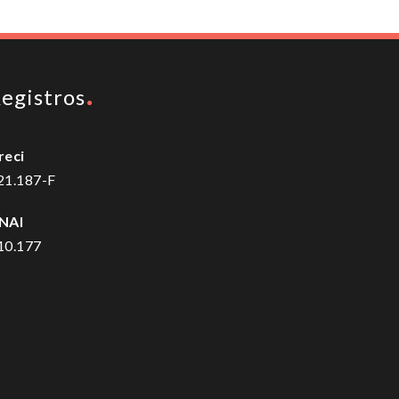
egistros
reci
21.187-F
NAI
10.177