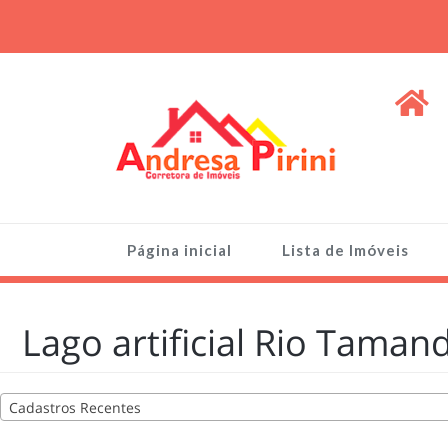
Skip
to
content
ANDRESA PIRINI
Venda de Imóveis, terrenos e lotes
Página inicial
Lista de Imóveis
Lago artificial Rio Taman
Cadastros Recentes