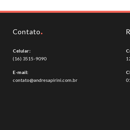
Contato
R
Celular:
C
(16) 3515-9090
1
E-mail:
C
contato@andresapirini.com.br
0