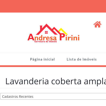
Skip
to
content
ANDRESA PIRINI
Venda de Imóveis, terrenos e lotes
Página inicial
Lista de Imóveis
Lavanderia coberta ampla
Cadastros Recentes