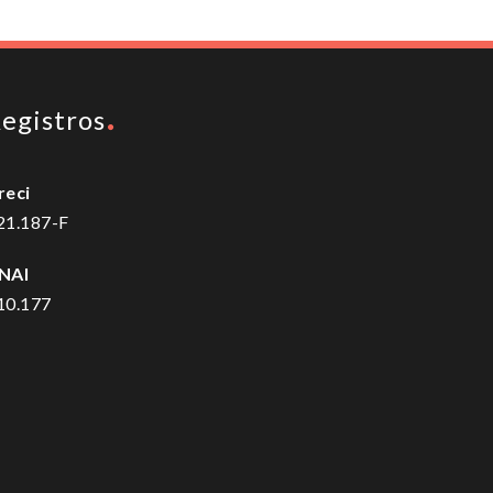
egistros
reci
21.187-F
NAI
10.177