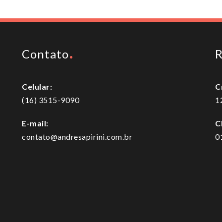
Contato
R
Celular:
C
(16) 3515-9090
1
E-mail:
C
contato@andresapirini.com.br
0