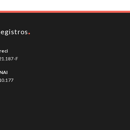
egistros
reci
21.187-F
NAI
10.177