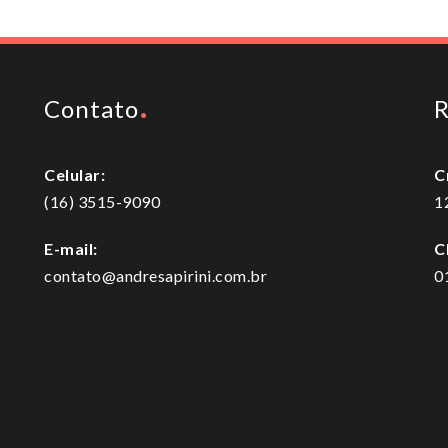
Contato
R
Celular:
C
(16) 3515-9090
1
E-mail:
C
contato@andresapirini.com.br
0