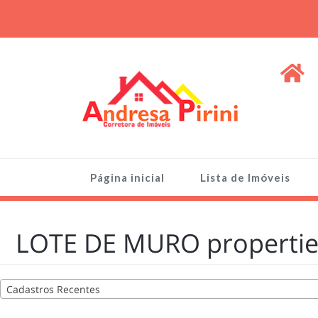
Skip
to
content
ANDRESA PIRINI
Venda de Imóveis, terrenos e lotes
Página inicial
Lista de Imóveis
LOTE DE MURO propertie
Cadastros Recentes