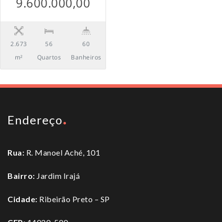
9.600.000,00
2.673
56
60
m²
Quartos
Banheiros
Endereço
Rua:
R. Manoel Aché, 101
Bairro:
Jardim Irajá
Cidade:
Ribeirão Preto – SP