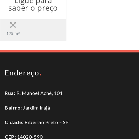
Ligue para
saber o preço
175 m²
Endereço
Rua:
R. Manoel Aché, 101
Bairro:
Jardim Irajá
Cidade:
Ribeirão Preto – SP
CEP:
14020-590