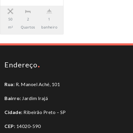
50
2
1
m²
Quartos
banheiro
Endereço
Rua:
R. Manoel Aché, 101
Bairro:
Jardim Irajá
Cidade:
Ribeirão Preto – SP
CEP:
14020-590