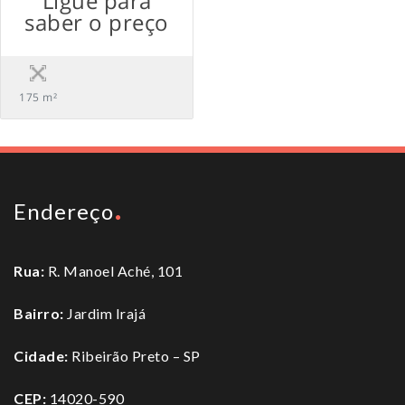
Ligue para
saber o preço
175 m²
Endereço
Rua:
R. Manoel Aché, 101
Bairro:
Jardim Irajá
Cidade:
Ribeirão Preto – SP
CEP:
14020-590