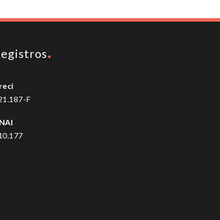
egistros
reci
21.187-F
NAI
10.177