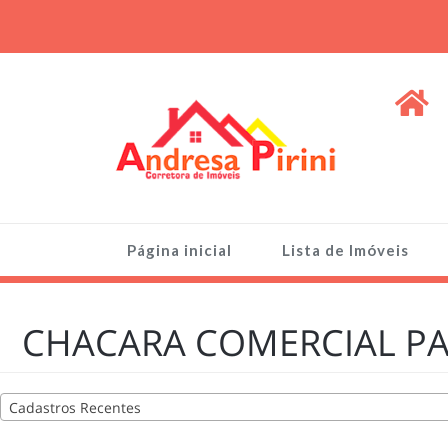
Skip
to
content
ANDRESA PIRINI
Venda de Imóveis, terrenos e lotes
Página inicial
Lista de Imóveis
CHACARA COMERCIAL PAR
Cadastros Recentes