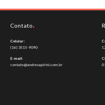
Contato
R
Celular:
C
(16) 3515-9090
1
E-mail:
C
contato@andresapirini.com.br
0