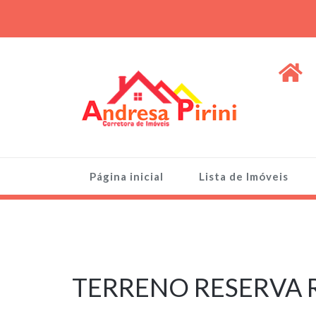
Skip
to
content
ANDRESA PIRINI
Venda de Imóveis, terrenos e lotes
Página inicial
Lista de Imóveis
4 de março de
2024
TERRENO RESERVA R