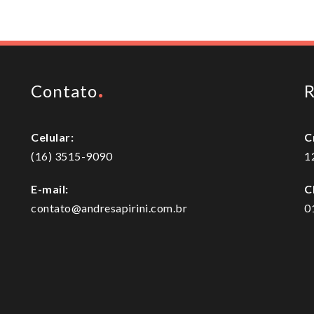
Contato
R
Celular:
C
(16) 3515-9090
1
E-mail:
C
contato@andresapirini.com.br
0