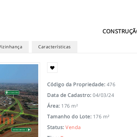
CONSTRUÇÃ
Vizinhança
Características
Código da Propriedade
:
476
Data de Cadastro
:
04/03/24
Área
:
176 m²
Tamanho do Lote
:
176 m²
Status
:
Venda