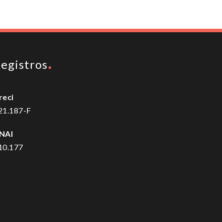
egistros
reci
21.187-F
NAI
10.177