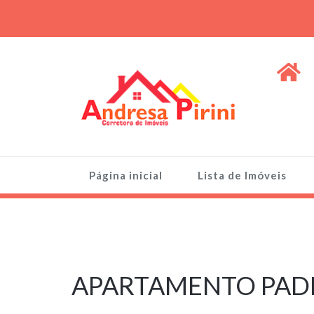
Skip
to
content
ANDRESA PIRINI
Venda de Imóveis, terrenos e lotes
Página inicial
Lista de Imóveis
23 de agosto de
2024
APARTAMENTO PADRÃ