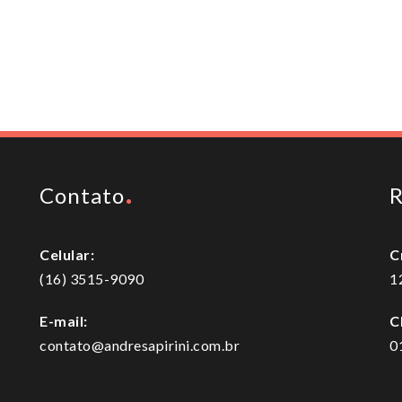
Contato
R
Celular:
C
(16) 3515-9090
1
E-mail:
C
contato@andresapirini.com.br
0