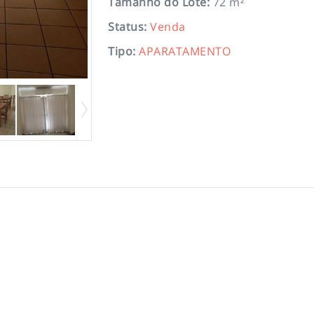
Tamanho do Lote
:
72 m²
Status
:
Venda
Tipo
:
APARATAMENTO