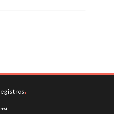
To top
egistros
reci