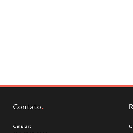
Contato
R
Celular:
C