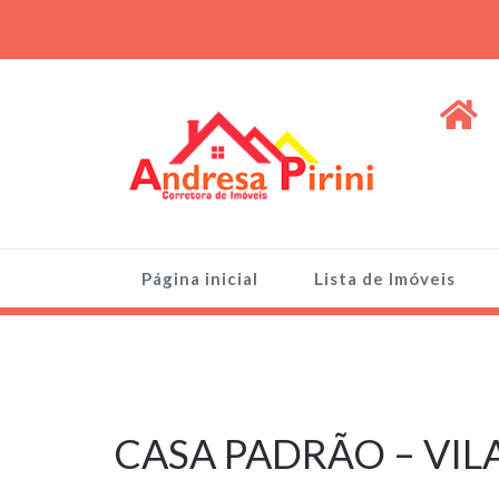
Skip
to
content
ANDRESA PIRINI
Venda de Imóveis, terrenos e lotes
Página inicial
Lista de Imóveis
26 de outubro
de 2025
CASA PADRÃO – VILA