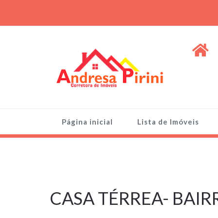
Skip
to
content
ANDRESA PIRINI
Venda de Imóveis, terrenos e lotes
Página inicial
Lista de Imóveis
8 de maio de
2026
CASA TÉRREA- BAIR