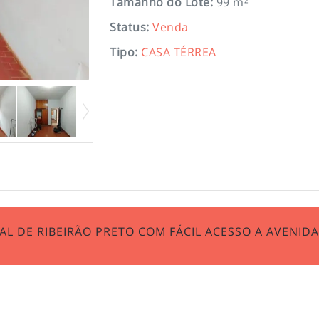
Tamanho do Lote
:
99 m²
Status
:
Venda
Tipo
:
CASA TÉRREA
L DE RIBEIRÃO PRETO COM FÁCIL ACESSO A AVENIDA 