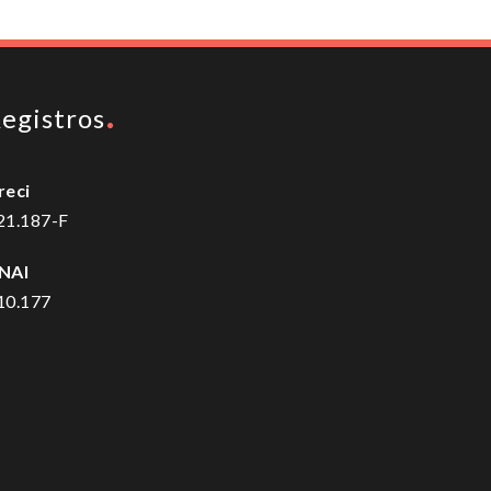
egistros
reci
21.187-F
NAI
10.177