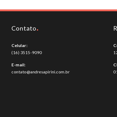
Contato
R
Celular:
C
(16) 3515-9090
1
E-mail:
C
contato@andresapirini.com.br
0