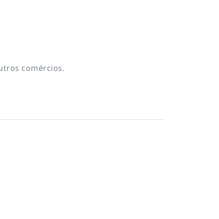
utros comércios.
To top