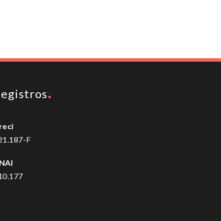
To top
egistros
reci
21.187-F
NAI
10.177