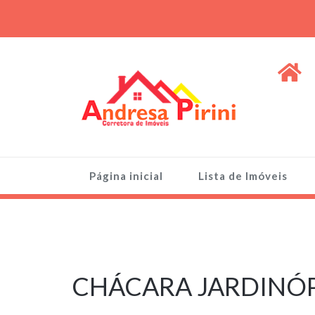
Skip
to
content
ANDRESA PIRINI
Venda de Imóveis, terrenos e lotes
Página inicial
Lista de Imóveis
11 de fevereiro
de 2026
CHÁCARA JARDINÓP