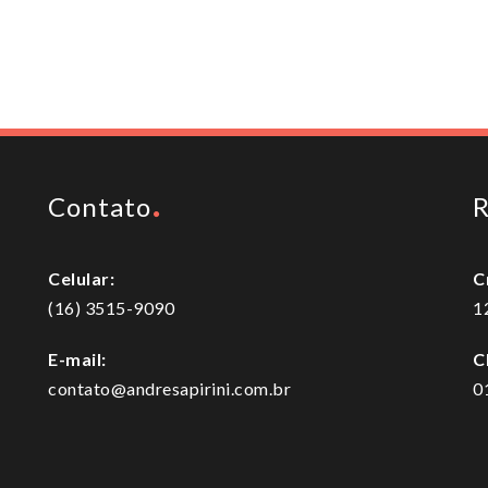
Contato
R
Celular:
C
(16) 3515-9090
1
E-mail:
C
contato@andresapirini.com.br
0