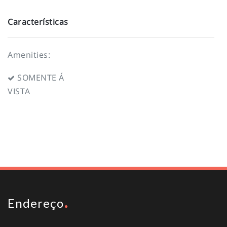
Características
Amenities:
SOMENTE Á
VISTA
To top
Endereço