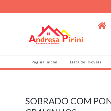
Skip
to
content
ANDRESA PIRINI
Venda de Imóveis, terrenos e lotes
Página inicial
Lista de Imóveis
7 de março de
2025
SOBRADO COM PONT