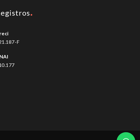
egistros
reci
21.187-F
NAI
10.177