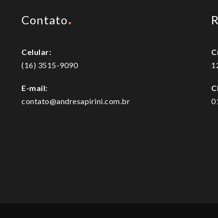
Contato
R
Celular:
C
(16) 3515-9090
1
E-mail:
C
contato@andresapirini.com.br
0