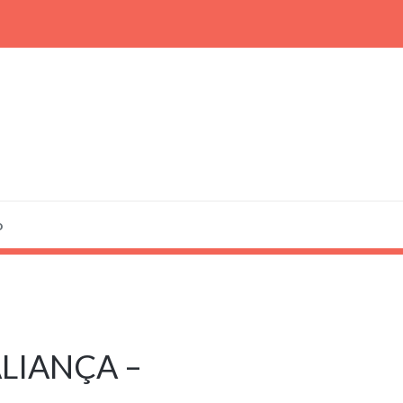
o
LIANÇA –