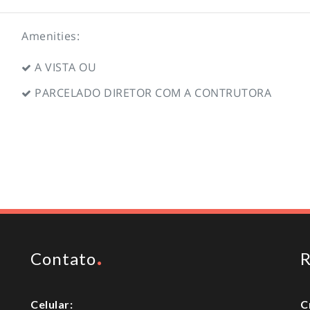
Amenities:
A VISTA OU
PARCELADO DIRETOR COM A CONTRUTORA
Contato
R
Celular:
C