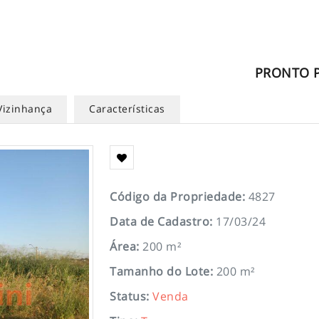
PRONTO P
Vizinhança
Características
Código da Propriedade
:
4827
Data de Cadastro
:
17/03/24
Área
:
200 m²
Tamanho do Lote
:
200 m²
Status
:
Venda