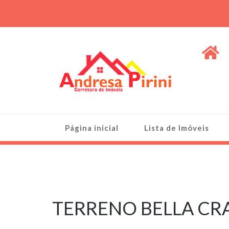
Skip
to
content
ANDRESA PIRINI
Venda de Imóveis, terrenos e lotes
Página inicial
Lista de Imóveis
17 de março de
2024
TERRENO BELLA CRA