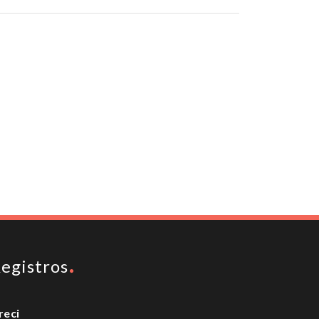
To top
egistros
reci