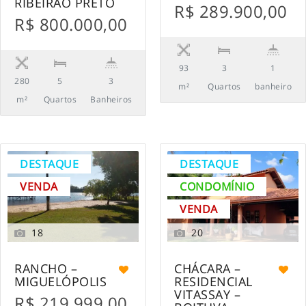
RIBEIRÃO PRETO
R$ 289.900,00
R$ 800.000,00
93
3
1
280
5
3
m²
Quartos
banheiro
m²
Quartos
Banheiros
DESTAQUE
DESTAQUE
VENDA
CONDOMÍNIO
VENDA
18
20
RANCHO –
CHÁCARA –
MIGUELÓPOLIS
RESIDENCIAL
VITASSAY –
R$ 219.999,00