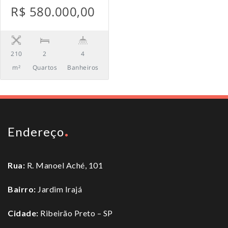
R$ 580.000,00
210
2
4
m²
Quartos
Banheiros
Endereço
Rua:
R. Manoel Aché, 101
Bairro:
Jardim Irajá
Cidade:
Ribeirão Preto – SP