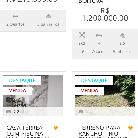
BOITUVA
R$
1.200.000,00
2 Quartos
3 Banheiros
262
4
2.5
m²
Quartos
Banheiros
DESTAQUE
DESTAQUE
VENDA
VENDA
22
2
CASA TÉRREA
TERRENO PARA
COM PISCINA –
RANCHO – RIO